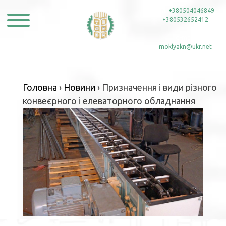
Skip
тел:
+380504046849
,
to
+380532652412
content
e-mail:
moklyakn@ukr.net
Головна
›
Новини
›
Призначення і види різного
конвеєрного і елеваторного обладнання