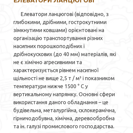
ЕЛЕВАТОРИ ЛАНЦЮГОВІ
Елеватори ланцюгові (відповідно, з
глибокими, дрібними, гострокутними
зімкнутими ковшами) орієнтовані на
організацію транспортування різних
насипних порошкоподібних і
дрібнокускових (до 40 мм) матеріалів, які
не є хімічно агресивними та
характеризується рівнем насипної
щільності не вище 2,5 т / м³ і показником
температури нижче 1500 ° С у
вертикальному напрямку. Основні сфери
використання даного обладнання – це
будівельна, металургійна, склокерамічна,
гірничодобувна, хімічна, деревообробна
та ін. галузі промислового господарства.