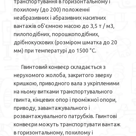
транспортування в горизонтальному і
похилому (до 200) положенні
неабразивних і абразивних насипних
вантажів об’ємною масою до 3,5 т / м3,
пилоподібних, порошкоподібних,
дрібнокускових (розміром шматка до 20
мм) при температурі до 1500 °С.
Гвинтовий конвеєр складається з
нерухомого жолоба, закритого зверху
кришкою, приводного вала з укріпленими
на ньому витками транспортувального
гвинта, кінцевих опор і проміжної опори,
приводу, завантажувального і
розвантажувального патрубків. Гвинтові
конвеєри можуть транспортувати вантаж
в горизонтальному, похилому і