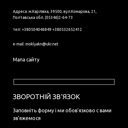
Адреса: м.Карлівка, 39500, вул.Комарова, 21,
Полтавська обл.
(05346)2-64-73
тел:
+380504046849
+380532652412
e-mail:
moklyakn@ukr.net
Мапа сайту
ЗВОРОТНІЙ ЗВ'ЯЗОК
Заповніть форму і ми обов’язково с вами
зв’яжемося