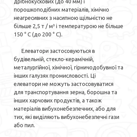
дрібнокускових (до 40 мм) і
порошкоподібних матеріалів, хімічно
неагресивних з насипною щільністю не
більше 2,5 т / м³ і температурою не більше
150 ° С (до 200 ° С).
Елеватори застосовуються в
будівельній, стекло-керамічній,
металургійної, хімічної, гірничодобувної та
інших галузях промисловості. Ці
елеватори не можуть застосовуватися
для транспортування зерна, борошна та
інших харчових продуктів, а також
матеріалів вибухонебезпечних, або для
тих, які виділяють вибухонебезпечні гази
або пил.