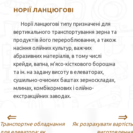
НОРІЇ ЛАНЦЮГОВІ
Норії ланцюгові типу призначені для
вертикального транспортування зерна та
продуктів його перероблювання, а також
насіння олійних культур, важчих
абразивних матеріалів, в тому числі
крейди, вапна, м’ясо-кісткового борошна
та ін. на задану висоту в елеваторах,
сушильно-очисних баштах зерноскладах,
млинах, комбікормових і олійно-
екстракційних заводах.
Навігація
Транспортне обладнання
Як розрахувати вартість
записів
для елеватора: як
виготовлення