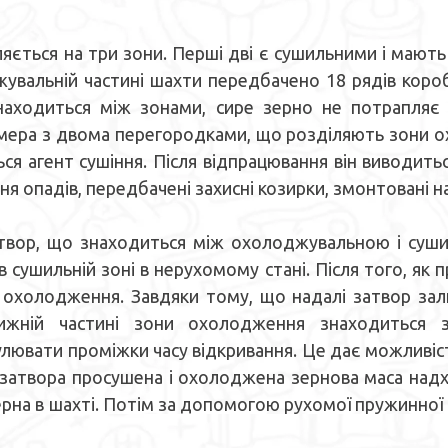
ься на три зони. Перші дві є сушильними і мають 
вальній частині шахти передбачено 18 рядів коробів
находиться між зонами, сире зерно не потрапляє
мера з двома перегородками, що розділяють зони о
ся агент сушіння. Після відпрацювання він виводить
ня опадів, передбачені захисні козирки, змонтовані 
ор, що знаходиться між охолоджувальною і сушил
 сушильній зоні в нерухомому стані. Після того, як 
у охолодження. Завдяки тому, що надалі затвор за
ижній частині зони охолодження знаходиться за
ювати проміжки часу відкривання. Це дає можливіс
я затвора просушена і охолоджена зернова маса над
 зерна в шахті. Потім за допомогою рухомої пружинн