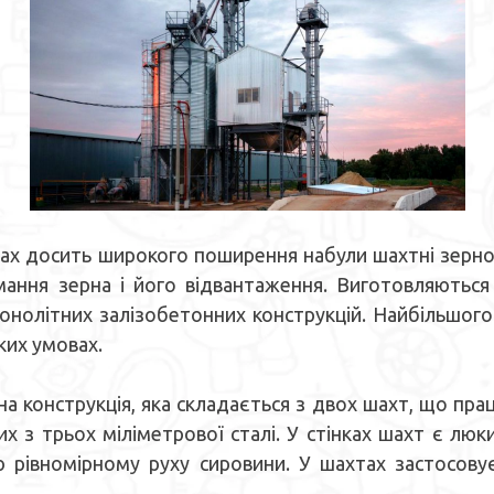
 досить широкого поширення набули шахтні зернос
ймання зерна і його відвантаження. Виготовляються
монолітних залізобетонних конструкцій. Найбільшого
ких умовах.
конструкція, яка складається з двох шахт, що пра
их з трьох міліметрової сталі. У стінках шахт є л
ю рівномірному руху сировини. У шахтах застосову