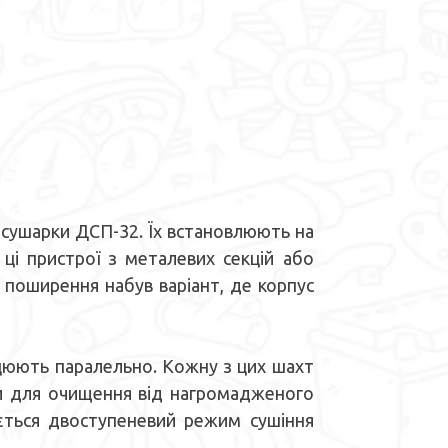
ушарки ДСП-32. Їх встановлюють на
 ці пристрої з металевих секцій або
 поширення набув варіант, де корпус
цюють паралельно. Кожну з цих шахт
юки для очищення від нагромадженого
ється двоступеневий режим сушіння