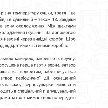
різну температуру сушки, третя – це
, і в сушильній – також 18. Завдяки
 в зону охолодження. Між шахтами
холодження і сушіння. За допомогою
ся назовні через вивідні короби. Щоб
над відкритими частинами коробів.
ьною камерою, закривають вручну.
просушена перша партія зерна, затвор
лишається відкритим, забезпечується
твор періодичної дії, оснащений
ть на виході зерносушарки змінювати
ходить в спеціальний підпушувальний
ої рами затвор займає свою попередню