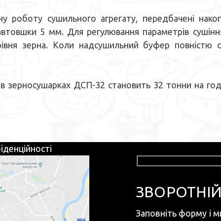
боту сушильного агрегату, передбачені накопи
автовшки 5 мм. Для регулювання параметрів сушіння
рівня зерна. Коли надсушильний буфер повністю 
зерносушарках ДСП-32 становить 32 тонни на годину
іденційності
ЗВОРОТНІЙ
Заповніть форму і м