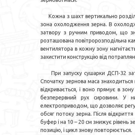
Кожна з шахт вертикально розділяєт
зона охолодження зерна. В охолоджу
затвору з ручним приводом, що з
розташована повітророзподільна ка
вентилятора в кожну зону нагнітаєть
захистити конструкцію від потраплян
При запуску сушарки ДСП-32 затв
Спочатку зернова маса знаходиться в
відкривається, і воно прямує в зон
безперервний рух сировини. У н
електроприводом, що дозволяє регул
обсяг потоку зерна. Після відкритт
буфер і на 10 – 20 см знижує рівень
позицію, і цикл знову повторюється.