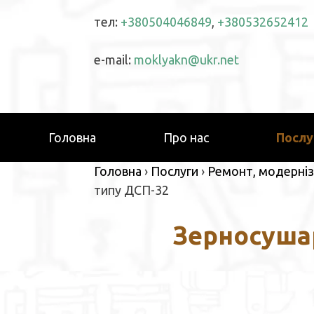
Skip
тел:
+380504046849
,
+380532652412
to
content
e-mail:
moklyakn@ukr.net
Головна
Про нас
Послу
Головна
›
Послуги
›
Ремонт, модерніз
типу ДСП-32
Зерносуша