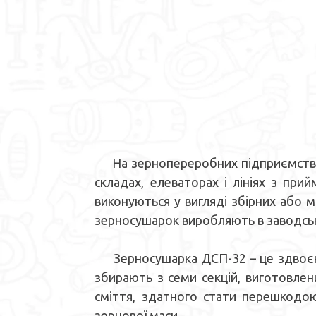
На зернопереробних підприємствах
складах, елеваторах і лініях з при
виконуються у вигляді збірних або 
зерносушарок виробляють в заводсь
Зерносушарка ДСП-32 – це здвоєна 
збирають з семи секцій, виготовлен
сміття, здатного стати перешкодо
зернової маси.