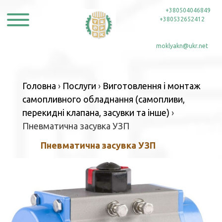
Skip
тел:
+380504046849
,
to
+380532652412
content
e-mail:
moklyakn@ukr.net
Головна
›
Послуги
›
Виготовлення і монтаж
самопливного обладнання (самопливи,
перекидні клапана, засувки та інше)
›
Пневматична засувка УЗП
Пневматична засувка УЗП