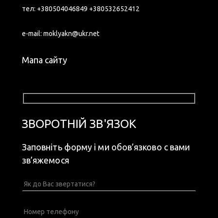
тел:
+380504046849
+380532652412
e-mail:
moklyakn@ukr.net
Мапа сайту
ЗВОРОТНІЙ ЗВ'ЯЗОК
Заповніть форму і ми обов’язково с вами
зв’яжемося