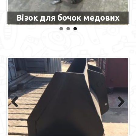
Візок для бочок медових
Previous
Next