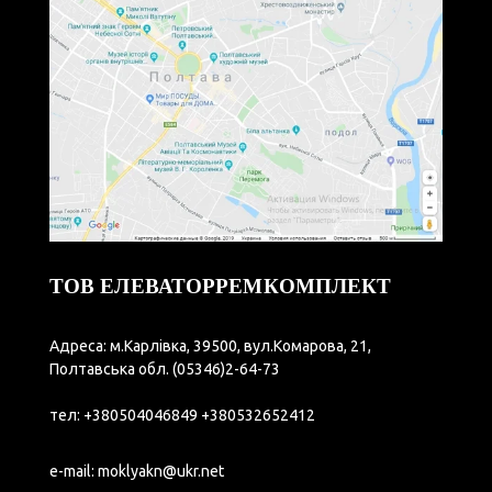
ТОВ ЕЛЕВАТОРРЕМКОМПЛЕКТ
Адреса: м.Карлівка, 39500, вул.Комарова, 21,
Полтавська обл.
(05346)2-64-73
тел:
+380504046849
+380532652412
e-mail:
moklyakn@ukr.net