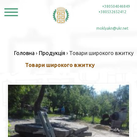
Skip
тел:
+380504046849
,
to
+380532652412
content
e-mail:
moklyakn@ukr.net
Головна
›
Продукція
›
Товари широкого вжитку
Товари широкого вжитку