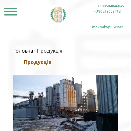
Skip
тел:
+380504046849
,
to
+380532652412
content
e-mail:
moklyakn@ukr.net
Головна
›
Продукція
Продукція