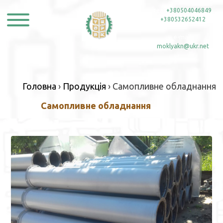
Skip
тел:
+380504046849
,
to
+380532652412
content
e-mail:
moklyakn@ukr.net
Головна
›
Продукція
›
Самопливне обладнання
Самопливне обладнання