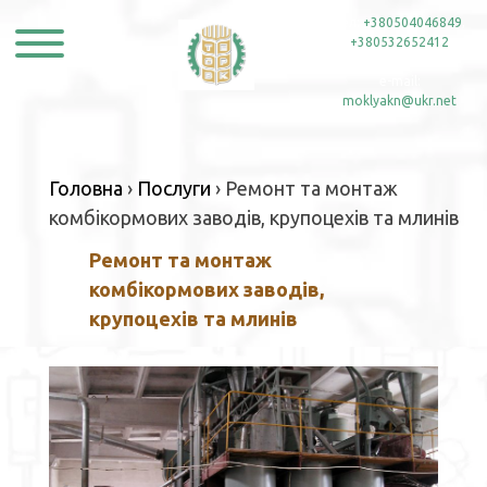
Skip
тел:
+380504046849
,
to
+380532652412
content
e-mail:
moklyakn@ukr.net
Головна
›
Послуги
›
Ремонт та монтаж
комбікормових заводів, крупоцехів та млинів
Ремонт та монтаж
комбікормових заводів,
крупоцехів та млинів