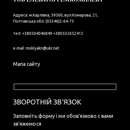
Адреса: м.Карлівка, 39500, вул.Комарова, 21,
Полтавська обл.
(05346)2-64-73
тел:
+380504046849
+380532652412
e-mail:
moklyakn@ukr.net
Мапа сайту
ЗВОРОТНІЙ ЗВ'ЯЗОК
Заповніть форму і ми обов’язково с вами
зв’яжемося