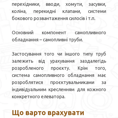
перехідники, вводи, хомути, засувки,
коліна, перекидні клапани, системи
бокового розвантаження силосів і т.п.
Основний компонент
само
пливн
ого
обладнання
–
самопливні труби
.
З
астосування того чи іншого типу
труб
залежить від урахування заздалегідь
розробленого
про
є
кту.
Крім того,
система самоплив
ного
обладнання
має
розробля
тися
про
є
ктувальниками за
індивідуальним
кресленням
для кожного
конкретного елеватора.
Що
варто
врах
увати