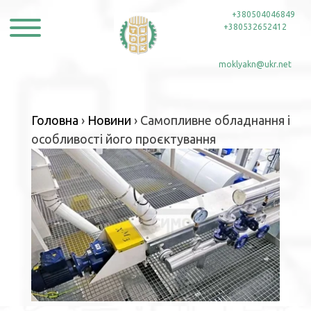
Skip
тел:
+380504046849
,
to
+380532652412
content
e-mail:
moklyakn@ukr.net
Головна
›
Новини
›
Самопливне обладнання і
особливості його проєктування