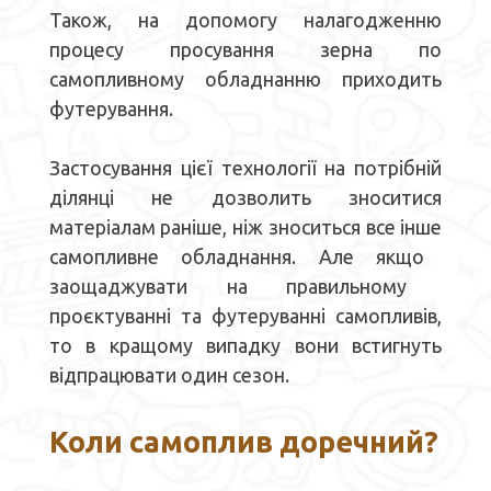
Також, на допомогу налагодженню
процесу просування зерна по
самопливному обладнанню приходить
футерування
.
Застосування цієї технології на потрібній
ділянці
не дозволить зноситися
матеріалам
раніше, ніж зноситься в
се
інш
е
самоплив
не
обладнання.
Але якщо
заоща
джувати
на правильному
про
є
ктуванні та
футер
уванні
самоплив
ів
,
то
в кращому випадку вони встигнуть
від
працювати один сезон.
Коли самоплив
доречний
?