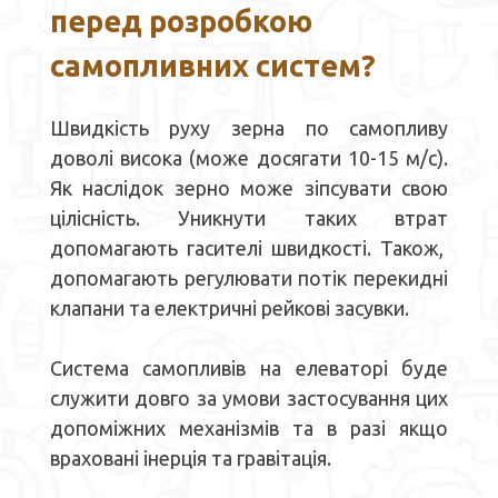
перед розробкою
самопливних систем?
Швидкість руху
зерна
по самоплив
у
доволі
висока
(
може досягати 10-15 м/с
)
.
Як наслідок
зерн
о
може зіпсувати свою
цілісність
. Уникнути
таких втрат
допомагають
гасителі швидкості
.
Також,
допомагають регулювати потік
перекидн
і
клапан
и
та
електричн
і
рейков
і
засувки
.
С
истема
с
амопливів
на елеваторі буде
служити довго
за умови застосування цих
допоміжних механізмів та в разі
якщо
враховані інерція
та
гравітація.