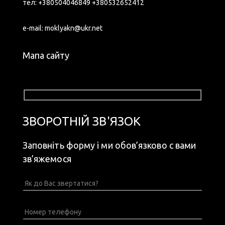
тел:
+380504046849
+380532652412
e-mail:
moklyakn@ukr.net
Мапа сайту
ЗВОРОТНІЙ ЗВ'ЯЗОК
Заповніть форму і ми обов’язково с вами
зв’яжемося