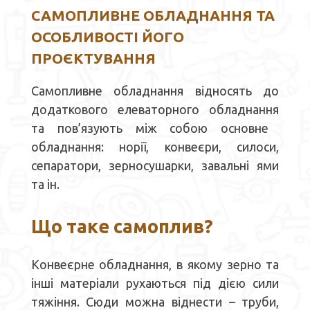
САМОПЛИВНЕ ОБЛАДНАННЯ ТА
ОСОБЛИВОСТІ ЙОГО
ПРО
Є
КТУВАННЯ
Самопливне обладнання
відносять до
додаткового
елеваторного обладнання
та пов’язують між собою основне
обладнання
: норії, конвеєри, силоси,
сепаратори, зерносушарки, завальні ями
та ін.
Що таке самоплив?
К
онвеєрне обладнання
, в якому
зерно
та
інші матеріали
руха
ю
ться під дією сили
тяжіння
. Сюди можна віднести –
труби,