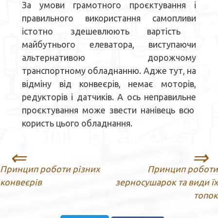
За умови грамотного про
є
ктування і
правильного використання самоплив
и
істотно здешевлюють вартість
майбутнього елеватора, виступаючи
альтернативою дорожчому
транспортно
му
обладнанн
ю
. Адже тут, на
відміну від конвеєрів, немає моторів,
редукторів і датчиків. А ось неправильн
е
про
є
ктування може звести нанівець всю
користь цього
обладнання
.
Навігація
Принцип роботи різних
Принцип роботи
записів
конвеєрів
зерносушарок та види їх
топок