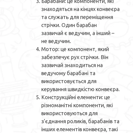
Барабани: це компоненти, які
знаходяться на кінцях конвеєра
та служать для переміщення
стрічки. Один барабан
зазвичай є ведучим, а інший –
не ведучим.
Мотор: це компонент, який
забезпечує рух стрічки. Він
зазвичай знаходиться на
ведучому барабані та
використовується для
керування швидкістю конвеєра.
Конструкційні елементи: це
різноманітні компоненти, які
використовуються для
з’єднання роликів, барабанів та
інших елементів конвеєра, такі